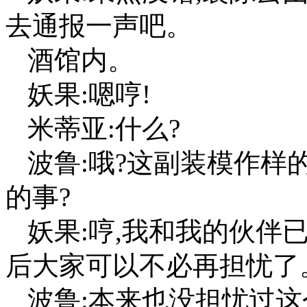
去通报一声吧。
酒馆内。
妖果:嗯哼!
米蒂亚:什么?
波鲁:哦?这副装模作样
的事?
妖果:哼,我和我的伙伴
后大家可以不必再担忧了
波鲁:本来也没担忧过