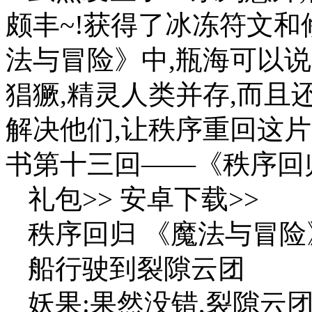
颇丰~!获得了冰冻符文
法与冒险》中,瓶海可以
猖獗,精灵人类并存,而且
解决他们,让秩序重回这
书第十三回——《秩序回
礼包>> 安卓下载>>
秩序回归 《魔法与冒险
船行驶到裂隙云团
妖果:果然没错,裂隙云